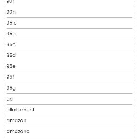
90f
90h
95 c
95a
95c
95d
95e
95f
95g
aa
allaitement
amazon
amazone