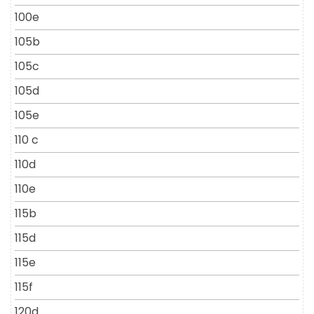
100e
105b
105c
105d
105e
110 c
110d
110e
115b
115d
115e
115f
120d