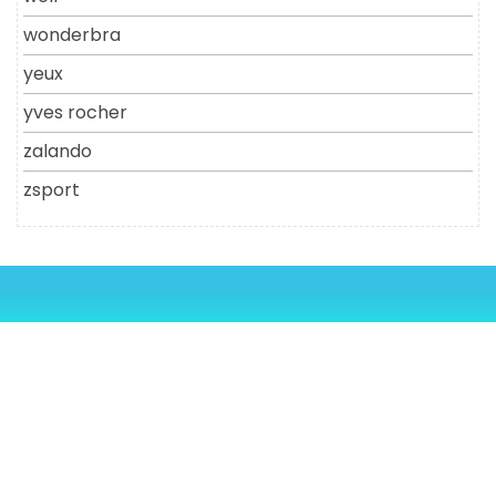
wonderbra
yeux
yves rocher
zalando
zsport