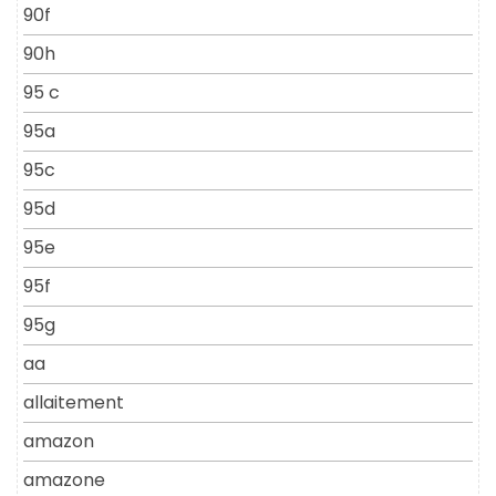
90f
90h
95 c
95a
95c
95d
95e
95f
95g
aa
allaitement
amazon
amazone