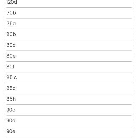
120d
70b
75a
80b
80c
80e
80f
85 c
85c
85h
90c
90d
90e