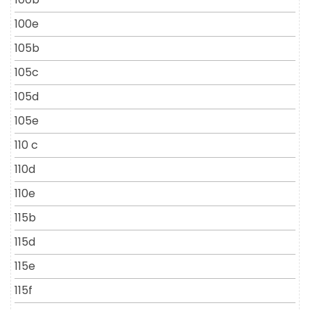
100e
105b
105c
105d
105e
110 c
110d
110e
115b
115d
115e
115f