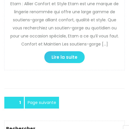
Etam : Allier Confort et Style Etam est une marque de
lingerie renommée qui offre une large gamme de
soutiens-gorge alliant confort, qualité et style. Que
vous recherchiez un soutien-gorge au quotidien ou
pour une occasion spéciale, Etam a ce qu’il vous faut.
Confort et Maintien Les soutiens-gorge […]
Lire la suite
Pagination
Page
1
Page suivante
des
publications
Rechercher