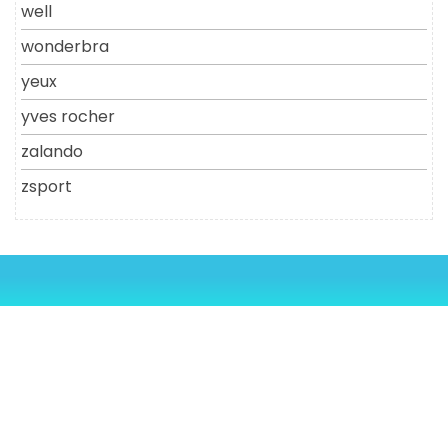
well
wonderbra
yeux
yves rocher
zalando
zsport