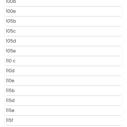
100b
100e
105b
105c
105d
105e
110 c
110d
110e
115b
115d
115e
115f