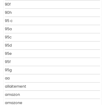
90f
90h
95 c
95a
95c
95d
95e
95f
95g
aa
allaitement
amazon
amazone