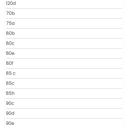
120d
70b
75a
80b
80c
80e
80f
85 c
85c
85h
90c
90d
90e