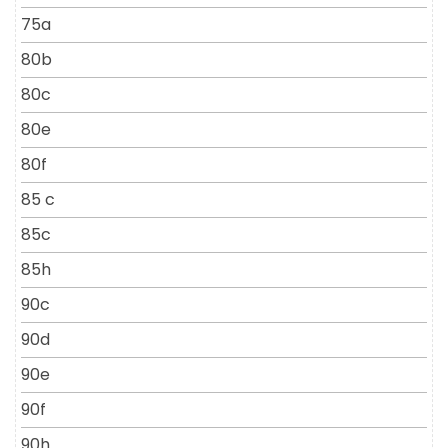
75a
80b
80c
80e
80f
85 c
85c
85h
90c
90d
90e
90f
90h