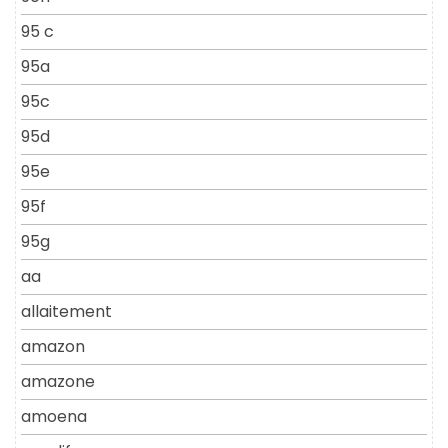
95 c
95a
95c
95d
95e
95f
95g
aa
allaitement
amazon
amazone
amoena