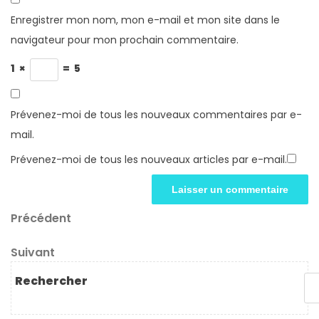
Enregistrer mon nom, mon e-mail et mon site dans le
navigateur pour mon prochain commentaire.
1
×
=
5
Prévenez-moi de tous les nouveaux commentaires par e-
mail.
Prévenez-moi de tous les nouveaux articles par e-mail.
Navigation
Article
Précédent
précédent
de
Article
Suivant
l’article
suivant
Rechercher