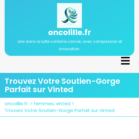
Passer
au
contenu
oncolille.fr
aire dans la lutte contre le cancer, avec compassion et
innovation.
Ope
Men
Trouvez Votre Soutien-Gorge
Parfait sur Vinted
oncolille.fr
>
femmes
,
vinted
>
Trouvez Votre Soutien-Gorge Parfait sur Vinted