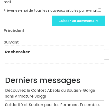
mail.
Prévenez-moi de tous les nouveaux articles par e-mail.
Navigation
Article
Précédent
précédent
de
Article
Suivant
l’article
suivant
Rechercher
Derniers messages
Découvrez le Confort Absolu du Soutien-Gorge
sans Armature Sloggi
Solidarité et Soutien pour les Femmes : Ensemble,