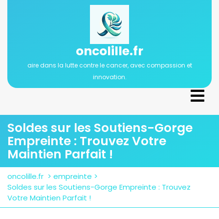
Passer
au
contenu
oncolille.fr
aire dans la lutte contre le cancer, avec compassion et
innovation.
Ope
Men
Soldes sur les Soutiens-Gorge
Empreinte : Trouvez Votre
Maintien Parfait !
oncolille.fr
>
empreinte
>
Soldes sur les Soutiens-Gorge Empreinte : Trouvez
Votre Maintien Parfait !