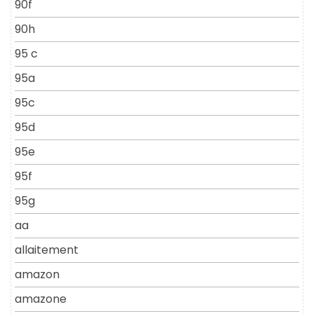
90f
90h
95 c
95a
95c
95d
95e
95f
95g
aa
allaitement
amazon
amazone