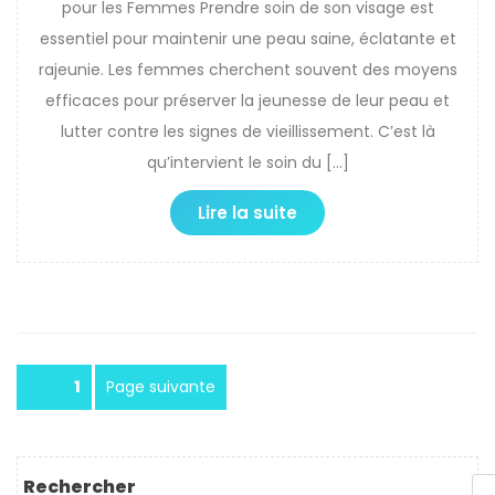
pour les Femmes Prendre soin de son visage est
essentiel pour maintenir une peau saine, éclatante et
rajeunie. Les femmes cherchent souvent des moyens
efficaces pour préserver la jeunesse de leur peau et
lutter contre les signes de vieillissement. C’est là
qu’intervient le soin du […]
Lire la suite
Pagination
Page
1
Page suivante
des
publications
Rechercher