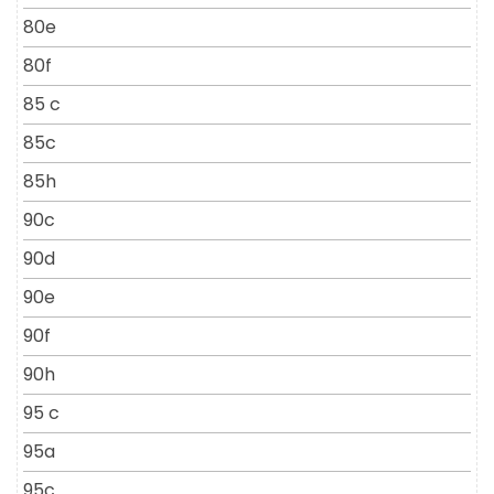
80e
80f
85 c
85c
85h
90c
90d
90e
90f
90h
95 c
95a
95c