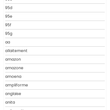
95d
95e
95f
95g
aa
allaitement
amazon
amazone
amoena
ampliforme
anglaise
anita