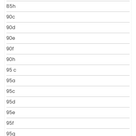
85h
90c
90d
90e
90f
90h
95 c
95a
95c
95d
95e
95f
95g