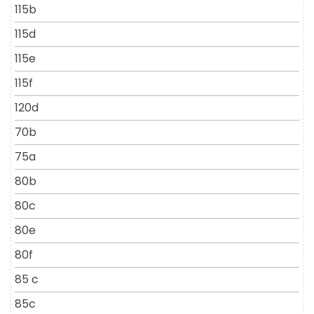
115b
115d
115e
115f
120d
70b
75a
80b
80c
80e
80f
85 c
85c