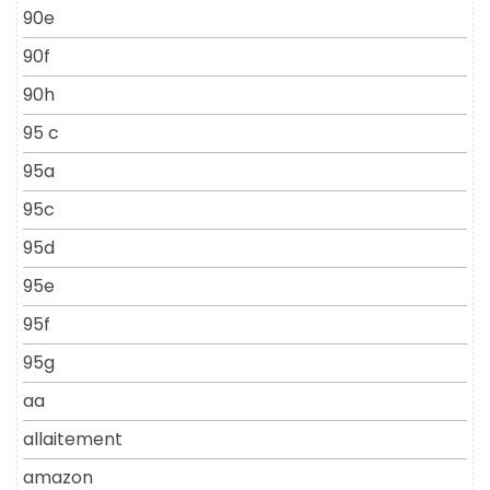
90e
90f
90h
95 c
95a
95c
95d
95e
95f
95g
aa
allaitement
amazon