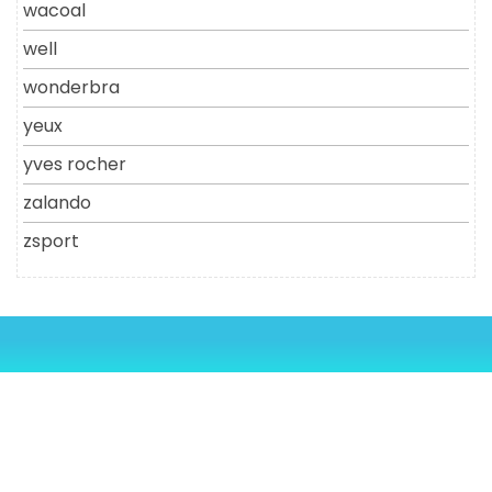
wacoal
well
wonderbra
yeux
yves rocher
zalando
zsport