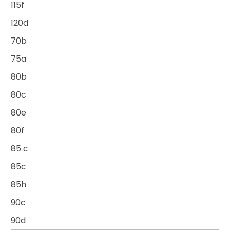
115f
120d
70b
75a
80b
80c
80e
80f
85 c
85c
85h
90c
90d