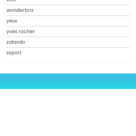
wonderbra
yeux
yves rocher
zalando
zsport