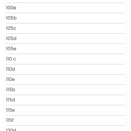
100e
105b
105c
105d
105e
110 c
110d
110e
115b
115d
115e
115f
120d