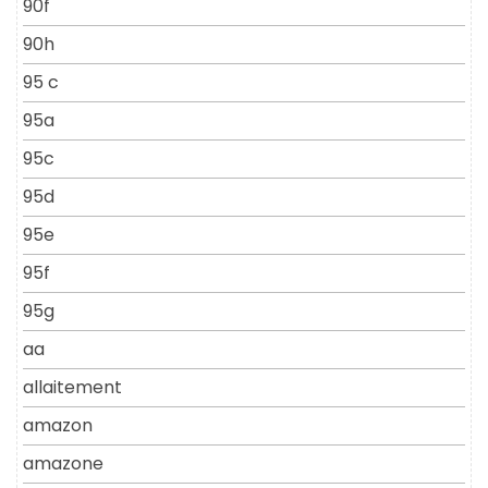
90f
90h
95 c
95a
95c
95d
95e
95f
95g
aa
allaitement
amazon
amazone