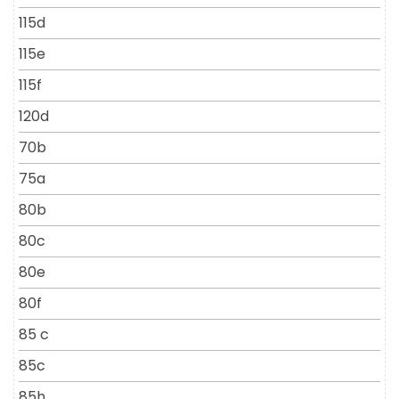
115d
115e
115f
120d
70b
75a
80b
80c
80e
80f
85 c
85c
85h