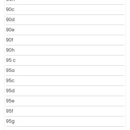
90c
90d
90e
90f
90h
95 c
95a
95c
95d
95e
95f
95g