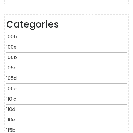
Categories
100b
100e
105b
105c
105d
105e
110 c
110d
110e
115b