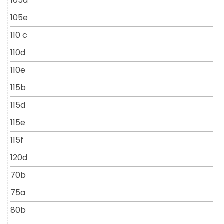
105d
105e
110 c
110d
110e
115b
115d
115e
115f
120d
70b
75a
80b