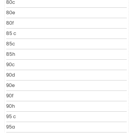
80c
80e
80f
85 c
85c
85h
90c
90d
90e
90f
90h
95 c
95a