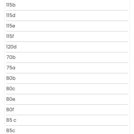
115b
115d
115e
115f
120d
70b
75a
80b
80c
80e
80f
85 c
85c