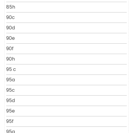
85h
90c
90d
90e
90f
90h
95 c
95a
95c
95d
95e
95f
95g