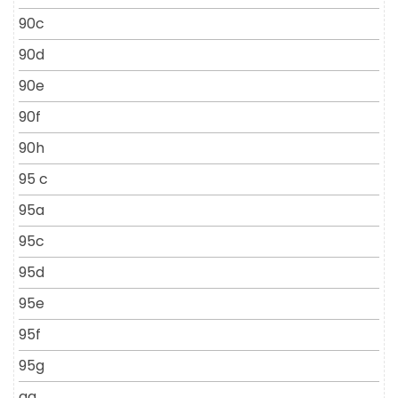
90c
90d
90e
90f
90h
95 c
95a
95c
95d
95e
95f
95g
aa