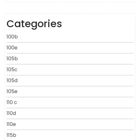
Categories
100b
100e
105b
105c
105d
105e
110 c
110d
110e
115b