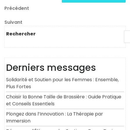
Navigation
Article
Précédent
précédent
de
Article
Suivant
l’article
suivant
Rechercher
Derniers messages
Solidarité et Soutien pour les Femmes : Ensemble,
Plus Fortes
Choisir la Bonne Taille de Brassière : Guide Pratique
et Conseils Essentiels
Plongez dans l’Innovation : La Thérapie par
Immersion