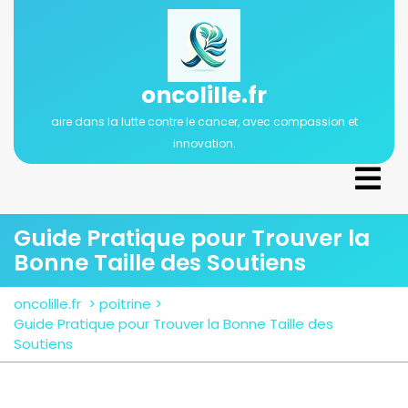
Passer
au
contenu
oncolille.fr
aire dans la lutte contre le cancer, avec compassion et
innovation.
Ope
Men
Guide Pratique pour Trouver la
Bonne Taille des Soutiens
oncolille.fr
>
poitrine
>
Guide Pratique pour Trouver la Bonne Taille des
Soutiens