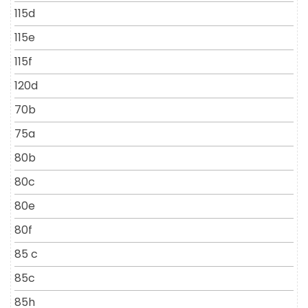
115d
115e
115f
120d
70b
75a
80b
80c
80e
80f
85 c
85c
85h