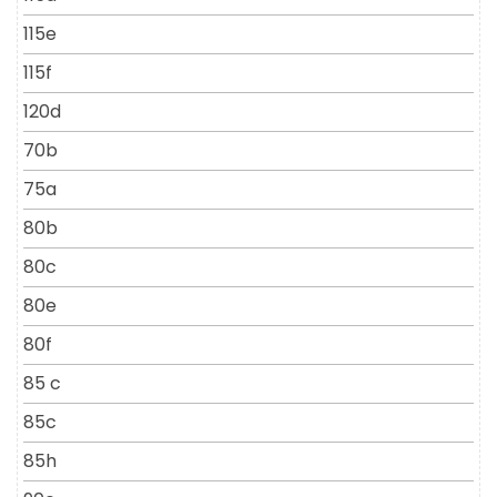
115e
115f
120d
70b
75a
80b
80c
80e
80f
85 c
85c
85h