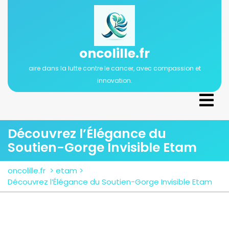
Passer
au
contenu
oncolille.fr
aire dans la lutte contre le cancer, avec compassion et
innovation.
Ope
Men
Découvrez l’Élégance du
Soutien-Gorge Invisible Etam
oncolille.fr
>
etam
>
Découvrez l’Élégance du Soutien-Gorge Invisible Etam