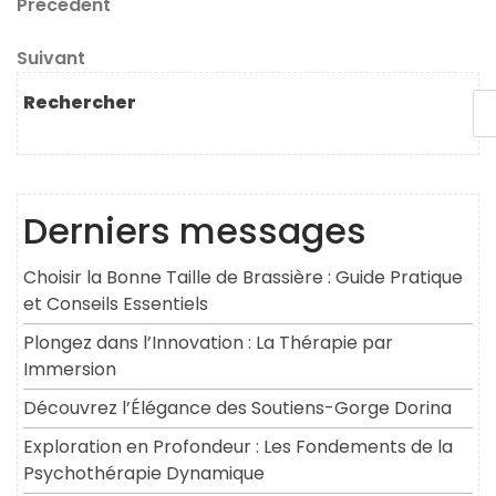
Navigation
Article
Précédent
précédent
de
Article
Suivant
l’article
suivant
Rechercher
Derniers messages
Choisir la Bonne Taille de Brassière : Guide Pratique
et Conseils Essentiels
Plongez dans l’Innovation : La Thérapie par
Immersion
Découvrez l’Élégance des Soutiens-Gorge Dorina
Exploration en Profondeur : Les Fondements de la
Psychothérapie Dynamique