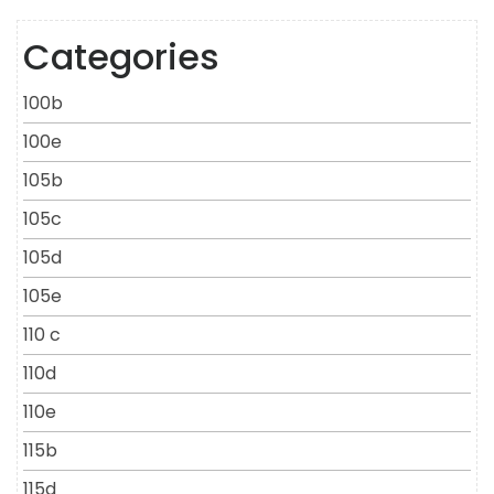
Categories
100b
100e
105b
105c
105d
105e
110 c
110d
110e
115b
115d