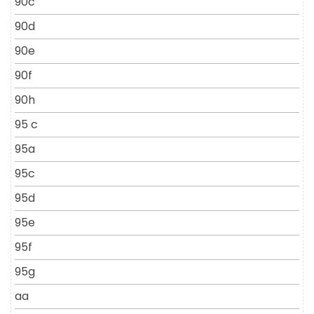
90c
90d
90e
90f
90h
95 c
95a
95c
95d
95e
95f
95g
aa