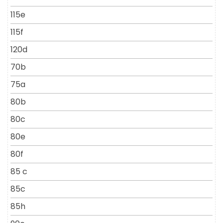
115e
115f
120d
70b
75a
80b
80c
80e
80f
85 c
85c
85h