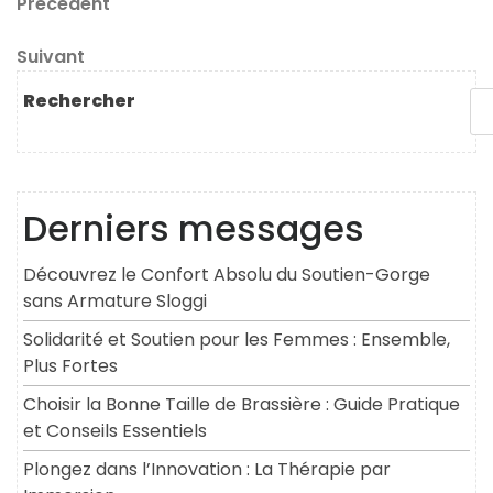
Navigation
Article
Précédent
précédent
de
Article
Suivant
l’article
suivant
Rechercher
Derniers messages
Découvrez le Confort Absolu du Soutien-Gorge
sans Armature Sloggi
Solidarité et Soutien pour les Femmes : Ensemble,
Plus Fortes
Choisir la Bonne Taille de Brassière : Guide Pratique
et Conseils Essentiels
Plongez dans l’Innovation : La Thérapie par