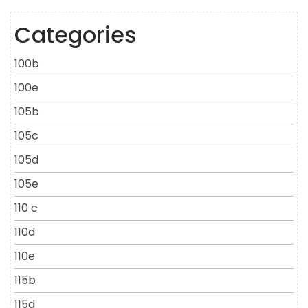
Categories
100b
100e
105b
105c
105d
105e
110 c
110d
110e
115b
115d