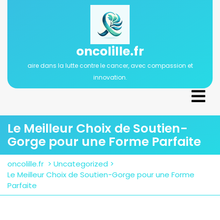
Passer
au
contenu
oncolille.fr
aire dans la lutte contre le cancer, avec compassion et
innovation.
Ope
Men
Le Meilleur Choix de Soutien-
Gorge pour une Forme Parfaite
oncolille.fr
>
Uncategorized
>
Le Meilleur Choix de Soutien-Gorge pour une Forme
Parfaite