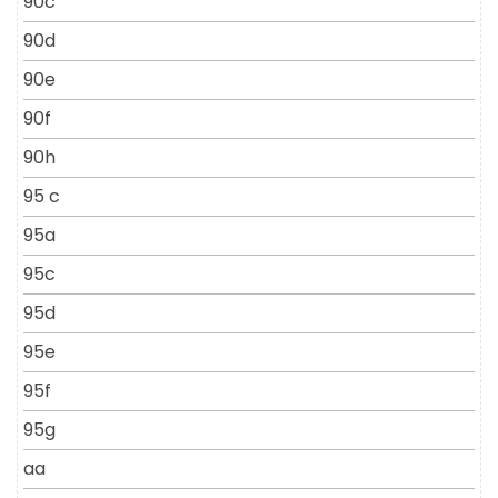
90c
90d
90e
90f
90h
95 c
95a
95c
95d
95e
95f
95g
aa