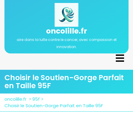
Passer
au
contenu
oncolille.fr
aire dans la lutte contre le cancer, avec compassion et
innovation.
Ope
Men
Choisir le Soutien-Gorge Parfait
en Taille 95F
oncolille.fr
>
95f
>
Choisir le Soutien-Gorge Parfait en Taille 95F