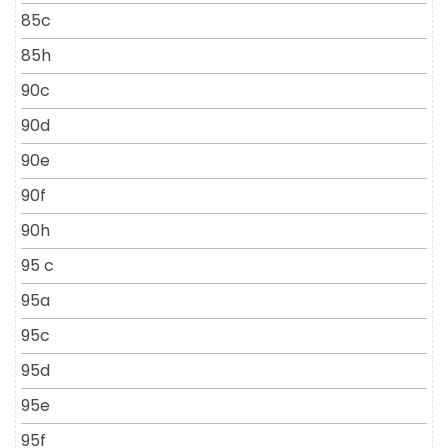
85c
85h
90c
90d
90e
90f
90h
95 c
95a
95c
95d
95e
95f