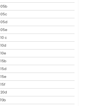
105b
105c
105d
105e
110 c
110d
110e
115b
115d
115e
115f
120d
70b