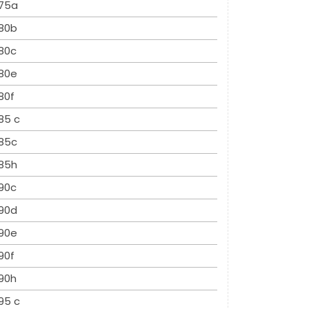
75a
80b
80c
80e
80f
85 c
85c
85h
90c
90d
90e
90f
90h
95 c