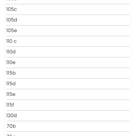
105c
105d
105e
110 c
110d
110e
115b
115d
115e
115f
120d
70b