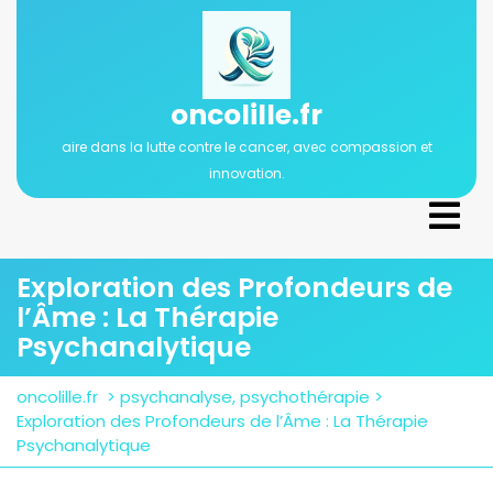
Passer
au
contenu
oncolille.fr
aire dans la lutte contre le cancer, avec compassion et
innovation.
Ope
Men
Exploration des Profondeurs de
l’Âme : La Thérapie
Psychanalytique
oncolille.fr
>
psychanalyse
,
psychothérapie
>
Exploration des Profondeurs de l’Âme : La Thérapie
Psychanalytique