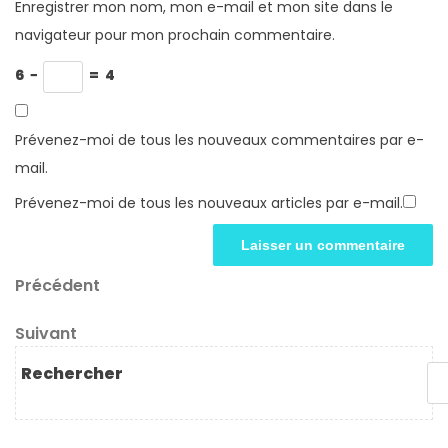
Enregistrer mon nom, mon e-mail et mon site dans le
navigateur pour mon prochain commentaire.
6
−
=
4
Prévenez-moi de tous les nouveaux commentaires par e-
mail.
Prévenez-moi de tous les nouveaux articles par e-mail.
Navigation
Article
Précédent
précédent
de
Article
Suivant
l’article
suivant
Rechercher