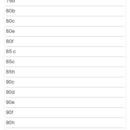
75a
80b
80c
80e
80f
85 c
85c
85h
90c
90d
90e
90f
90h