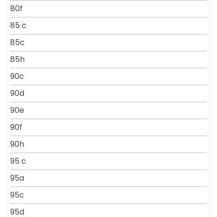
80f
85 c
85c
85h
90c
90d
90e
90f
90h
95 c
95a
95c
95d