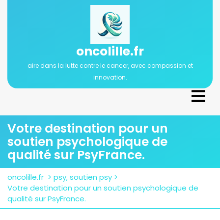
Passer
au
contenu
oncolille.fr
aire dans la lutte contre le cancer, avec compassion et
innovation.
Ope
Men
Votre destination pour un
soutien psychologique de
qualité sur PsyFrance.
oncolille.fr
>
psy
,
soutien psy
>
Votre destination pour un soutien psychologique de
qualité sur PsyFrance.