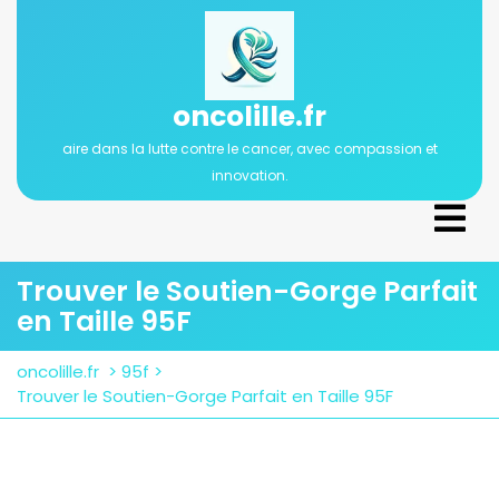
Passer
au
contenu
oncolille.fr
aire dans la lutte contre le cancer, avec compassion et
innovation.
Ope
Men
Trouver le Soutien-Gorge Parfait
en Taille 95F
oncolille.fr
>
95f
>
Trouver le Soutien-Gorge Parfait en Taille 95F