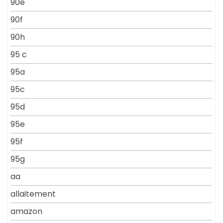
90e
90f
90h
95 c
95a
95c
95d
95e
95f
95g
aa
allaitement
amazon