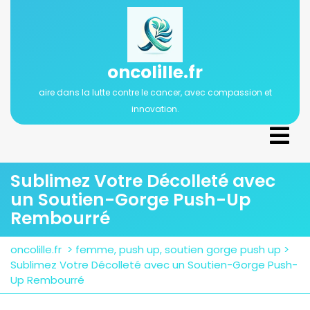
Passer
au
contenu
oncolille.fr
aire dans la lutte contre le cancer, avec compassion et
innovation.
Ope
Men
Sublimez Votre Décolleté avec
un Soutien-Gorge Push-Up
Rembourré
oncolille.fr
>
femme
,
push up
,
soutien gorge push up
>
Sublimez Votre Décolleté avec un Soutien-Gorge Push-
Up Rembourré