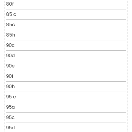
80f
85 c
85c
85h
90c
90d
90e
90f
90h
95 c
95a
95c
95d