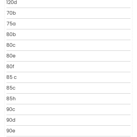
120d
70b
75a
80b
80c
80e
80f
85 c
85c
85h
90c
90d
90e