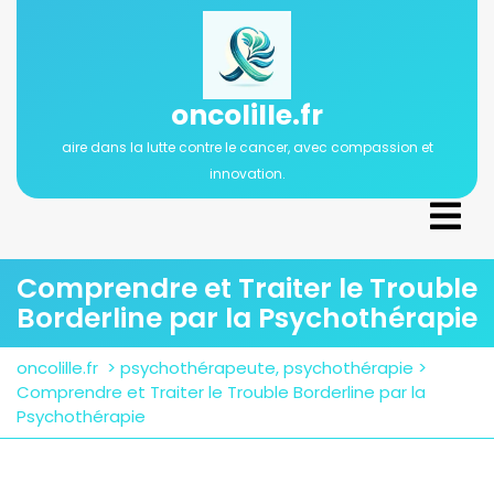
Passer
au
contenu
oncolille.fr
aire dans la lutte contre le cancer, avec compassion et
innovation.
Ope
Men
Comprendre et Traiter le Trouble
Borderline par la Psychothérapie
oncolille.fr
>
psychothérapeute
,
psychothérapie
>
Comprendre et Traiter le Trouble Borderline par la
Psychothérapie