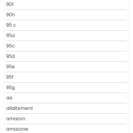
90f
90h
95 c
95a
95c
95d
95e
95f
95g
aa
allaitement
amazon
amazone