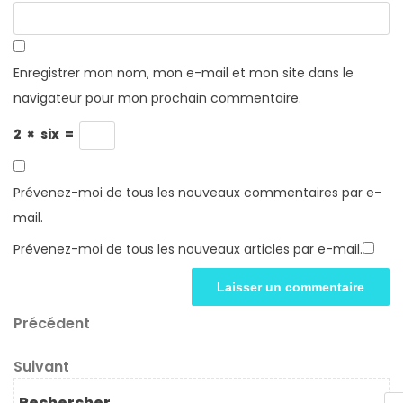
Enregistrer mon nom, mon e-mail et mon site dans le
navigateur pour mon prochain commentaire.
2
×
six
=
Prévenez-moi de tous les nouveaux commentaires par e-
mail.
Prévenez-moi de tous les nouveaux articles par e-mail.
Navigation
Article
Précédent
précédent
de
Article
Suivant
l’article
suivant
Rechercher