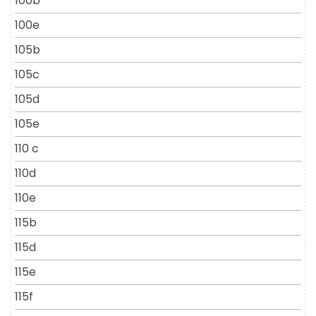
100b
100e
105b
105c
105d
105e
110 c
110d
110e
115b
115d
115e
115f