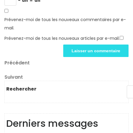
−
un
=
un
Prévenez-moi de tous les nouveaux commentaires par e-
mail.
Prévenez-moi de tous les nouveaux articles par e-mail.
Navigation
Article
Précédent
précédent
de
Article
Suivant
l’article
suivant
Rechercher
Derniers messages