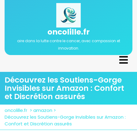
Passer
au
contenu
oncolille.fr
aire dans la lutte contre le cancer, avec compassion et
innovation.
Ope
Men
Découvrez les Soutiens-Gorge
Invisibles sur Amazon : Confort
et Discrétion assurés
oncolille.fr
>
amazon
>
Découvrez les Soutiens-Gorge Invisibles sur Amazon :
Confort et Discrétion assurés