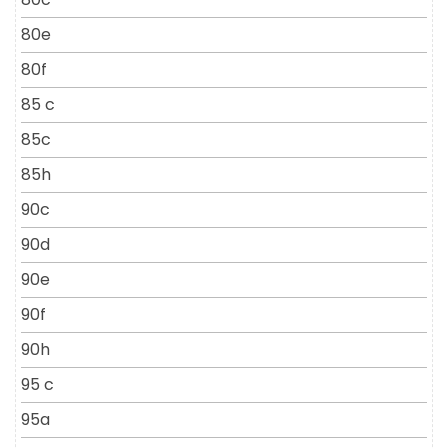
80e
80f
85 c
85c
85h
90c
90d
90e
90f
90h
95 c
95a