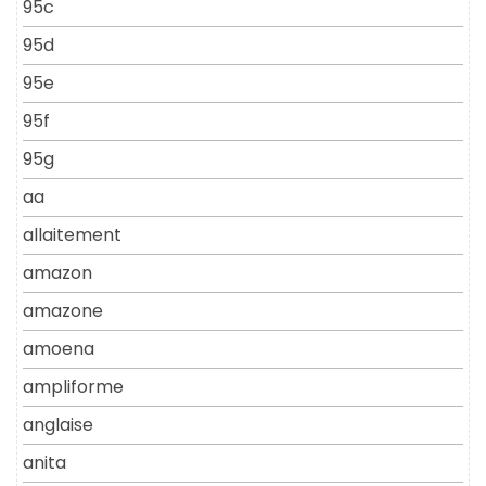
95c
95d
95e
95f
95g
aa
allaitement
amazon
amazone
amoena
ampliforme
anglaise
anita