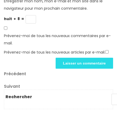
Enregistrer mon nom, mon e-mail et mon site dans le
navigateur pour mon prochain commentaire.
huit
+
8
=
Prévenez-moi de tous les nouveaux commentaires par e-
mail.
Prévenez-moi de tous les nouveaux articles par e-mail.
Navigation
Article
Précédent
précédent
de
Article
Suivant
l’article
suivant
Rechercher