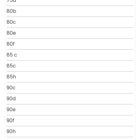
75a
80b
80c
80e
80f
85 c
85c
85h
90c
90d
90e
90f
90h