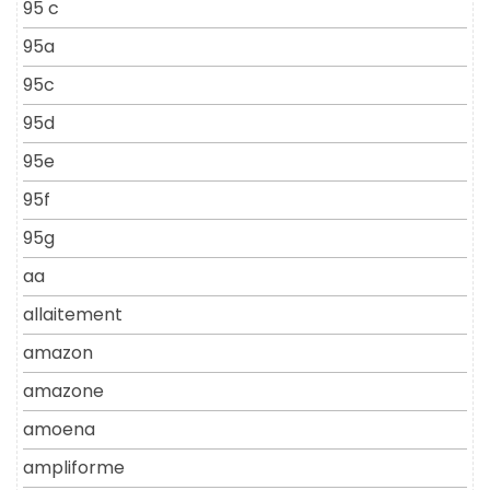
95 c
95a
95c
95d
95e
95f
95g
aa
allaitement
amazon
amazone
amoena
ampliforme