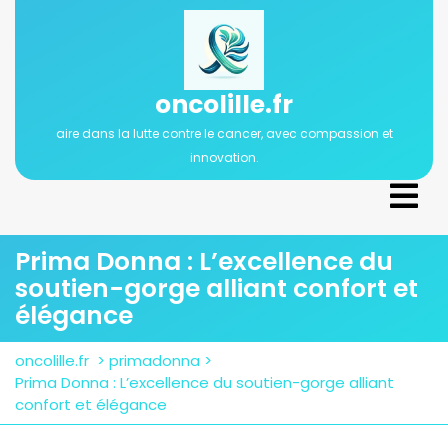
Passer
au
contenu
oncolille.fr
aire dans la lutte contre le cancer, avec compassion et
innovation.
Ope
Men
Prima Donna : L’excellence du
soutien-gorge alliant confort et
élégance
oncolille.fr
>
primadonna
>
Prima Donna : L’excellence du soutien-gorge alliant
confort et élégance