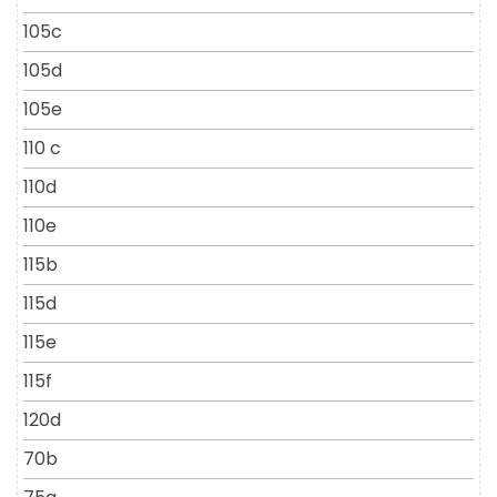
105c
105d
105e
110 c
110d
110e
115b
115d
115e
115f
120d
70b