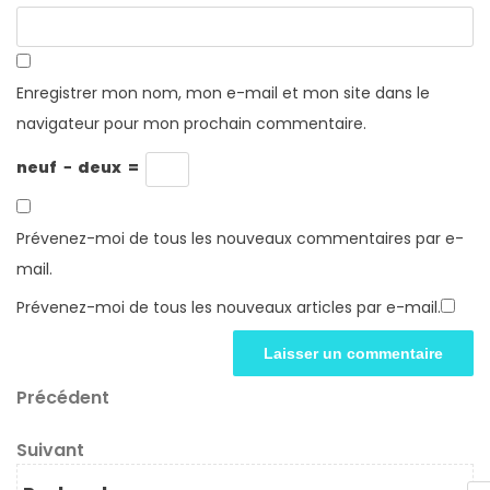
Enregistrer mon nom, mon e-mail et mon site dans le
navigateur pour mon prochain commentaire.
neuf
−
deux
=
Prévenez-moi de tous les nouveaux commentaires par e-
mail.
Prévenez-moi de tous les nouveaux articles par e-mail.
Navigation
Article
Précédent
précédent
de
Article
Suivant
l’article
suivant