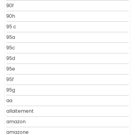
90f
90h
95 c
95a
95c
95d
95e
95f
95g
aa
allaitement
amazon
amazone