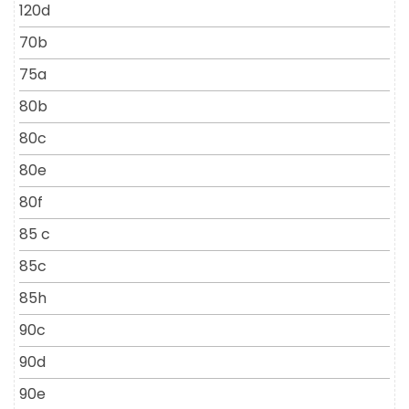
120d
70b
75a
80b
80c
80e
80f
85 c
85c
85h
90c
90d
90e