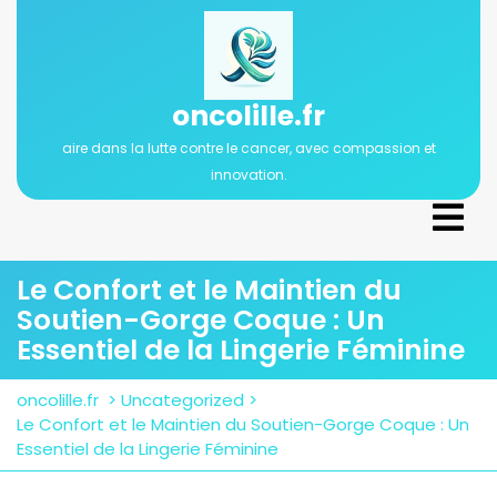
Passer
au
contenu
oncolille.fr
aire dans la lutte contre le cancer, avec compassion et
innovation.
Ope
Men
Le Confort et le Maintien du
Soutien-Gorge Coque : Un
Essentiel de la Lingerie Féminine
oncolille.fr
>
Uncategorized
>
Le Confort et le Maintien du Soutien-Gorge Coque : Un
Essentiel de la Lingerie Féminine