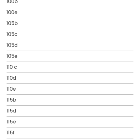
100b
100e
105b
105c
105d
105e
110 c
110d
110e
115b
115d
115e
115f