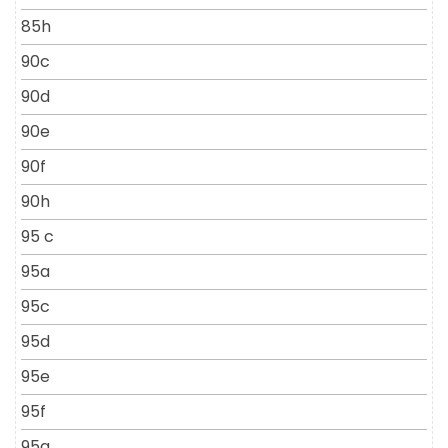
85h
90c
90d
90e
90f
90h
95 c
95a
95c
95d
95e
95f
95g