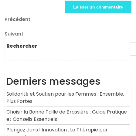
Navigation
Article
Précédent
précédent
de
Article
Suivant
l’article
suivant
Rechercher
Derniers messages
Solidarité et Soutien pour les Femmes : Ensemble,
Plus Fortes
Choisir la Bonne Taille de Brassière : Guide Pratique
et Conseils Essentiels
Plongez dans l’Innovation : La Thérapie par