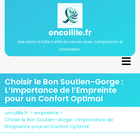
Passer
au
contenu
oncolille.fr
aire dans la lutte contre le cancer, avec compassion et
innovation.
Ope
Men
Choisir le Bon Soutien-Gorge :
L’Importance de l’Empreinte
pour un Confort Optimal
oncolille.fr
>
empreinte
>
Choisir le Bon Soutien-Gorge : L’Importance de
l’Empreinte pour un Confort Optimal