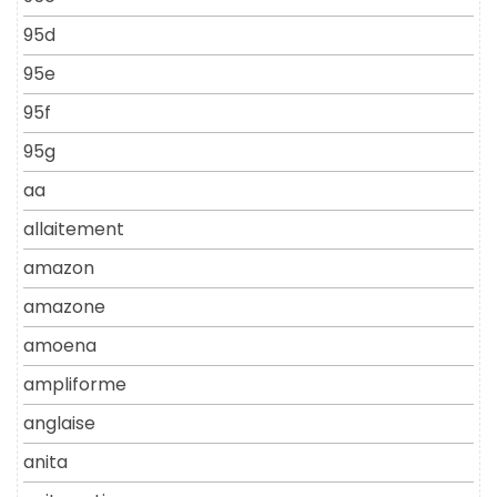
95d
95e
95f
95g
aa
allaitement
amazon
amazone
amoena
ampliforme
anglaise
anita