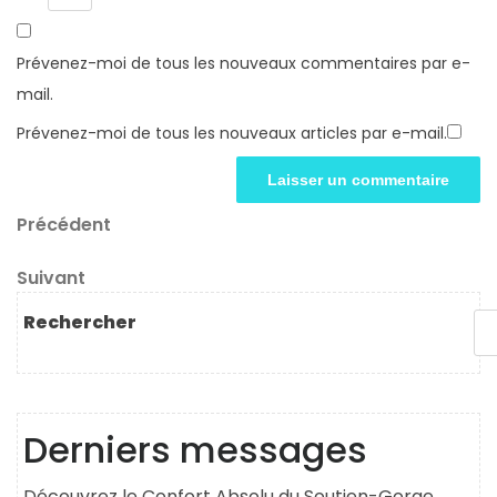
Prévenez-moi de tous les nouveaux commentaires par e-
mail.
Prévenez-moi de tous les nouveaux articles par e-mail.
Navigation
Article
Précédent
précédent
de
Article
Suivant
l’article
suivant
Rechercher
Derniers messages
Découvrez le Confort Absolu du Soutien-Gorge