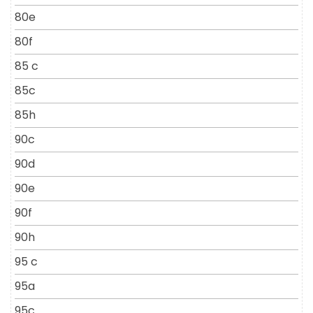
80e
80f
85 c
85c
85h
90c
90d
90e
90f
90h
95 c
95a
95c