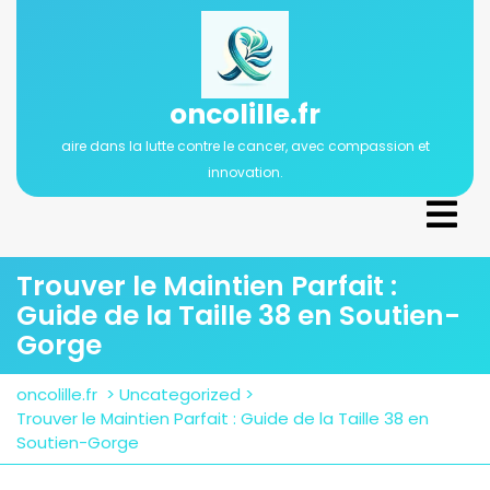
Passer
au
contenu
oncolille.fr
aire dans la lutte contre le cancer, avec compassion et
innovation.
Ope
Men
Trouver le Maintien Parfait :
Guide de la Taille 38 en Soutien-
Gorge
oncolille.fr
>
Uncategorized
>
Trouver le Maintien Parfait : Guide de la Taille 38 en
Soutien-Gorge