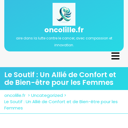
Passer
au
contenu
oncolille.fr
aire dans la lutte contre le cancer, avec compassion et
innovation.
Ope
Men
Le Soutif : Un Allié de Confort et
de Bien-être pour les Femmes
oncolille.fr
>
Uncategorized
>
Le Soutif : Un Allié de Confort et de Bien-être pour les
Femmes