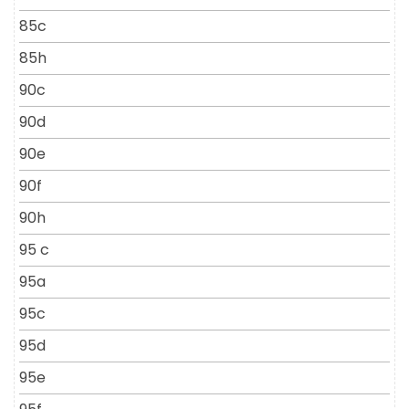
85c
85h
90c
90d
90e
90f
90h
95 c
95a
95c
95d
95e