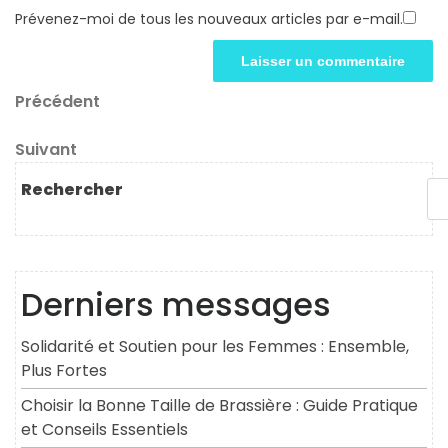
Prévenez-moi de tous les nouveaux articles par e-mail.
Navigation
Article
Précédent
précédent
de
Article
Suivant
l’article
suivant
Rechercher
Derniers messages
Solidarité et Soutien pour les Femmes : Ensemble,
Plus Fortes
Choisir la Bonne Taille de Brassière : Guide Pratique
et Conseils Essentiels