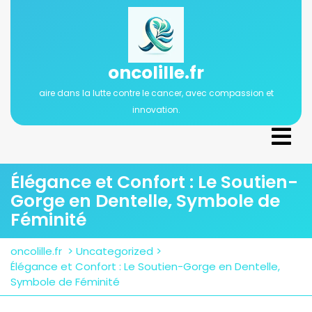
Passer
au
contenu
oncolille.fr
aire dans la lutte contre le cancer, avec compassion et
innovation.
Ope
Men
Élégance et Confort : Le Soutien-
Gorge en Dentelle, Symbole de
Féminité
oncolille.fr
>
Uncategorized
>
Élégance et Confort : Le Soutien-Gorge en Dentelle,
Symbole de Féminité