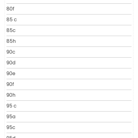
80f
85 c
85c
85h
90c
90d
90e
90f
90h
95 c
95a
95c