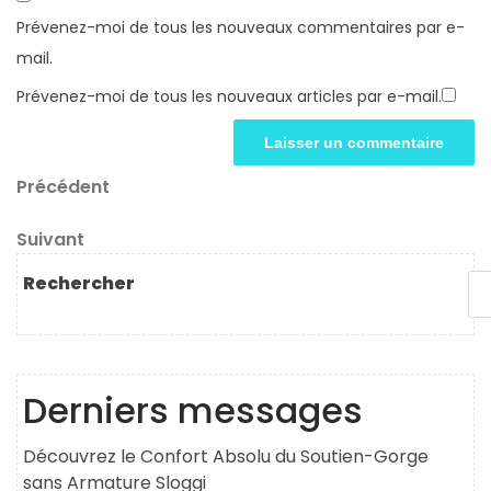
Prévenez-moi de tous les nouveaux commentaires par e-
mail.
Prévenez-moi de tous les nouveaux articles par e-mail.
Navigation
Article
Précédent
précédent
de
Article
Suivant
l’article
suivant
Rechercher
Derniers messages
Découvrez le Confort Absolu du Soutien-Gorge
sans Armature Sloggi