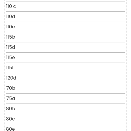
110 c
110d
110e
115b
115d
115e
115f
120d
70b
75a
80b
80c
80e