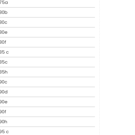
75a
80b
80c
80e
80f
85 c
85c
85h
90c
90d
90e
90f
90h
95 c