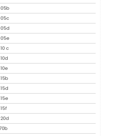
105b
105c
105d
105e
110 c
110d
110e
115b
115d
115e
115f
120d
70b