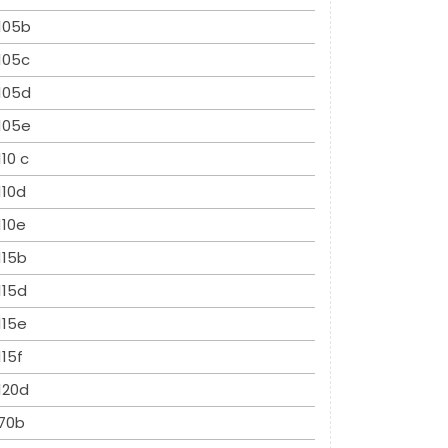
105b
105c
105d
105e
110 c
110d
110e
115b
115d
115e
115f
120d
70b