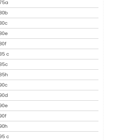
75a
80b
80c
80e
80f
85 c
85c
85h
90c
90d
90e
90f
90h
95 c