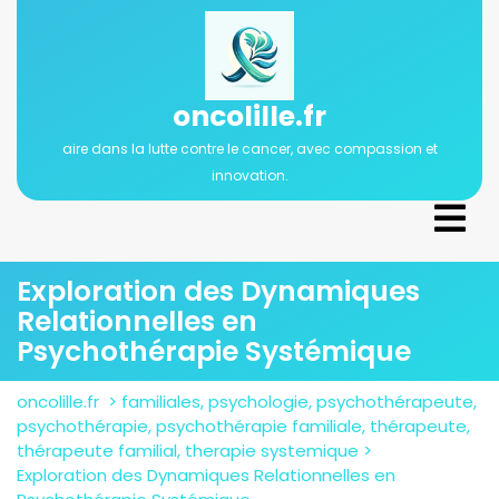
Passer
au
contenu
oncolille.fr
aire dans la lutte contre le cancer, avec compassion et
innovation.
Ope
Men
Exploration des Dynamiques
Relationnelles en
Psychothérapie Systémique
oncolille.fr
>
familiales
,
psychologie
,
psychothérapeute
,
psychothérapie
,
psychothérapie familiale
,
thérapeute
,
thérapeute familial
,
therapie systemique
>
Exploration des Dynamiques Relationnelles en