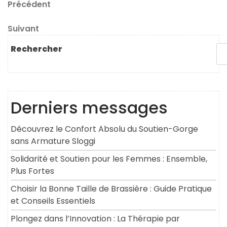
Navigation
Article
Précédent
précédent
de
Article
Suivant
l’article
suivant
Rechercher
Derniers messages
Découvrez le Confort Absolu du Soutien-Gorge
sans Armature Sloggi
Solidarité et Soutien pour les Femmes : Ensemble,
Plus Fortes
Choisir la Bonne Taille de Brassière : Guide Pratique
et Conseils Essentiels
Plongez dans l’Innovation : La Thérapie par