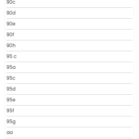
90c
90d
90e
90f
90h
95 c
95a
95c
95d
95e
95f
95g
aa