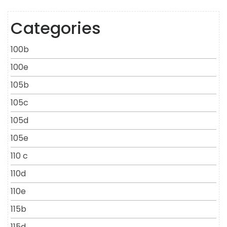
Categories
100b
100e
105b
105c
105d
105e
110 c
110d
110e
115b
115d