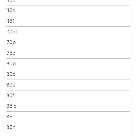
115e
115f
120d
70b
75a
80b
80c
80e
80f
85 c
85c
85h