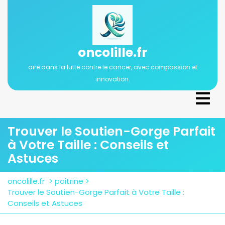
Passer
au
contenu
oncolille.fr
aire dans la lutte contre le cancer, avec compassion et
innovation.
Ope
Men
Trouver le Soutien-Gorge Parfait
à Votre Taille : Conseils et
Astuces
oncolille.fr
>
poitrine
>
Trouver le Soutien-Gorge Parfait à Votre Taille :
Conseils et Astuces