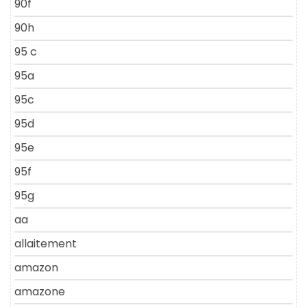
90f
90h
95 c
95a
95c
95d
95e
95f
95g
aa
allaitement
amazon
amazone