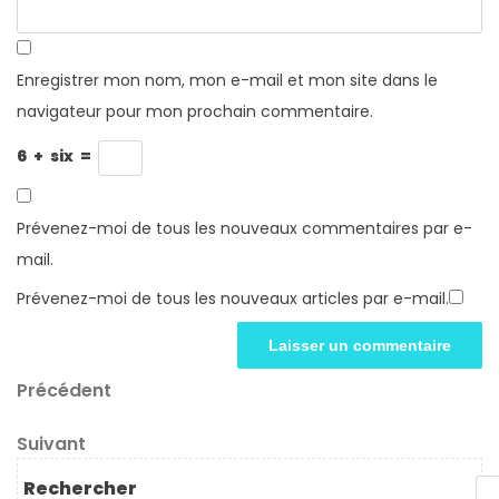
Enregistrer mon nom, mon e-mail et mon site dans le
navigateur pour mon prochain commentaire.
6
+
six
=
Prévenez-moi de tous les nouveaux commentaires par e-
mail.
Prévenez-moi de tous les nouveaux articles par e-mail.
Navigation
Article
Précédent
précédent
de
Article
Suivant
l’article
suivant
Rechercher