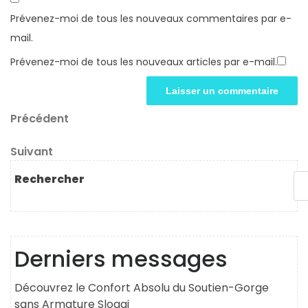
Prévenez-moi de tous les nouveaux commentaires par e-
mail.
Prévenez-moi de tous les nouveaux articles par e-mail.
Navigation
Article
Précédent
précédent
de
Article
Suivant
l’article
suivant
Rechercher
Derniers messages
Découvrez le Confort Absolu du Soutien-Gorge
sans Armature Sloggi