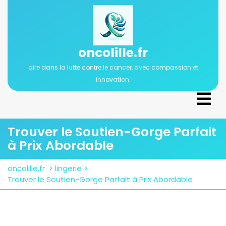
Passer
au
contenu
oncolille.fr
aire dans la lutte contre le cancer, avec compassion et
innovation.
Ope
Men
Trouver le Soutien-Gorge Parfait
à Prix Abordable
oncolille.fr
>
lingerie
>
Trouver le Soutien-Gorge Parfait à Prix Abordable