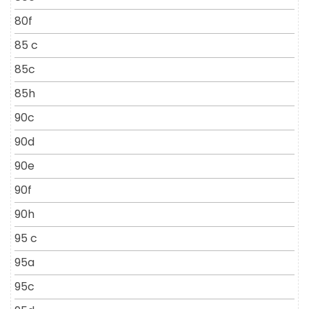
80f
85 c
85c
85h
90c
90d
90e
90f
90h
95 c
95a
95c