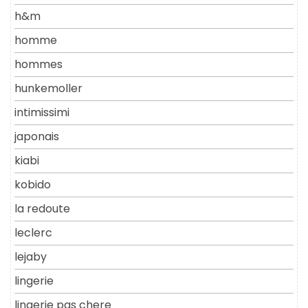
h&m
homme
hommes
hunkemoller
intimissimi
japonais
kiabi
kobido
la redoute
leclerc
lejaby
lingerie
lingerie pas chere