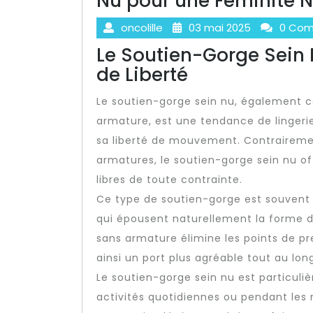
Nu pour une Féminité N
oncolille
03 mai 2025
0 Com
Le Soutien-Gorge Sein N
de Liberté
Le soutien-gorge sein nu, également 
armature, est une tendance de lingeri
sa liberté de mouvement. Contraireme
armatures, le soutien-gorge sein nu off
libres de toute contrainte.
Ce type de soutien-gorge est souvent f
qui épousent naturellement la forme de
sans armature élimine les points de pre
ainsi un port plus agréable tout au lon
Le soutien-gorge sein nu est particuli
activités quotidiennes ou pendant les