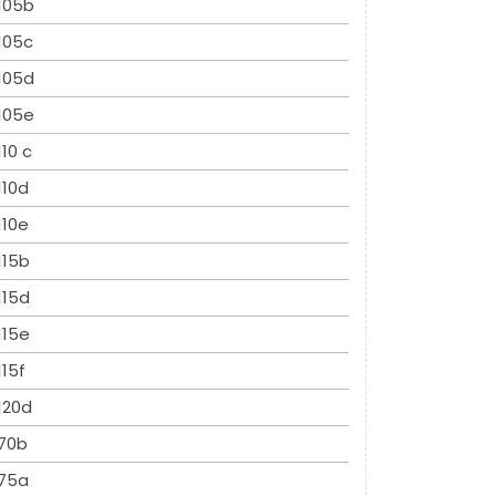
105b
105c
105d
105e
110 c
110d
110e
115b
115d
115e
115f
120d
70b
75a