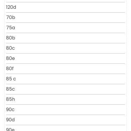
120d
70b
75a
80b
80c
80e
80f
85 c
85c
85h
90c
90d
90e