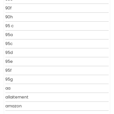
90f
90h
95 c
95a
95c
95d
95e
95f
95g
aa
allaitement
amazon