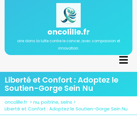
Passer
au
contenu
oncolille.fr
aire dans la lutte contre le cancer, avec compassion et
innovation.
Ope
Men
Liberté et Confort : Adoptez le
Soutien-Gorge Sein Nu
oncolille.fr
>
nu
,
poitrine
,
seins
>
Liberté et Confort : Adoptez le Soutien-Gorge Sein Nu