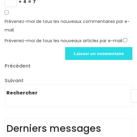
+
4
=
7
Prévenez-moi de tous les nouveaux commentaires par e-
mail.
Prévenez-moi de tous les nouveaux articles par e-mail.
Navigation
Article
Précédent
précédent
de
Article
Suivant
l’article
suivant
Rechercher
Derniers messages