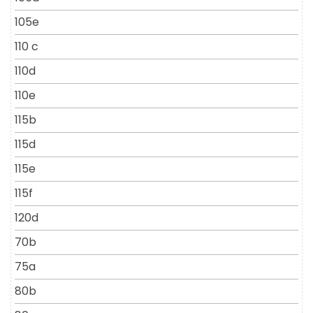
105e
110 c
110d
110e
115b
115d
115e
115f
120d
70b
75a
80b