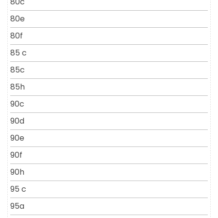
80c
80e
80f
85 c
85c
85h
90c
90d
90e
90f
90h
95 c
95a