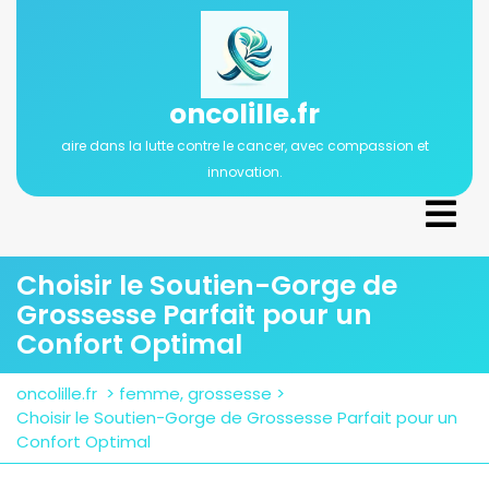
Passer
au
contenu
oncolille.fr
aire dans la lutte contre le cancer, avec compassion et
innovation.
Ope
Men
Choisir le Soutien-Gorge de
Grossesse Parfait pour un
Confort Optimal
oncolille.fr
>
femme
,
grossesse
>
Choisir le Soutien-Gorge de Grossesse Parfait pour un
Confort Optimal