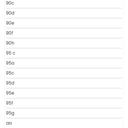
90c
90d
90e
90f
90h
95 c
95a
95c
95d
95e
95f
95g
aa