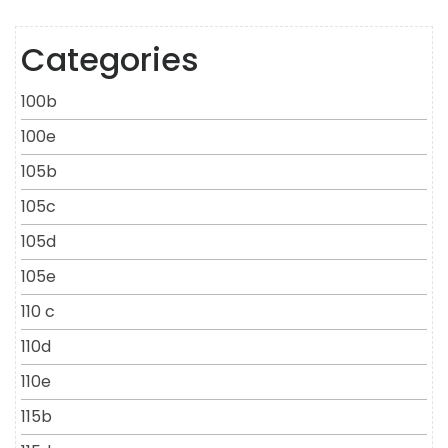
Categories
100b
100e
105b
105c
105d
105e
110 c
110d
110e
115b