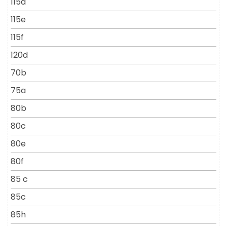
115d
115e
115f
120d
70b
75a
80b
80c
80e
80f
85 c
85c
85h