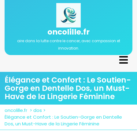
Passer
au
contenu
oncolille.fr
aire dans la lutte contre le cancer, avec compassion et
innovation.
Ope
Men
Élégance et Confort : Le Soutien-
Gorge en Dentelle Dos, un Must-
Have de la Lingerie Féminine
oncolille.fr
>
dos
>
Élégance et Confort : Le Soutien-Gorge en Dentelle
Dos, un Must-Have de la Lingerie Féminine