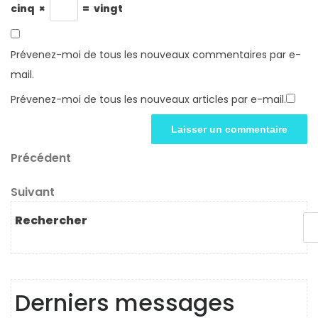
cinq
×
=
vingt
Prévenez-moi de tous les nouveaux commentaires par e-
mail.
Prévenez-moi de tous les nouveaux articles par e-mail.
Navigation
Article
Précédent
précédent
de
Article
Suivant
l’article
suivant
Rechercher
Derniers messages