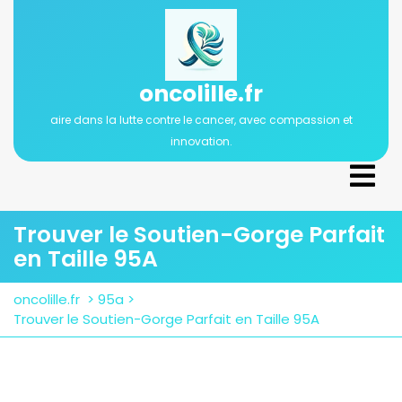
Passer
au
contenu
oncolille.fr
aire dans la lutte contre le cancer, avec compassion et
innovation.
Ope
Men
Trouver le Soutien-Gorge Parfait
en Taille 95A
oncolille.fr
>
95a
>
Trouver le Soutien-Gorge Parfait en Taille 95A