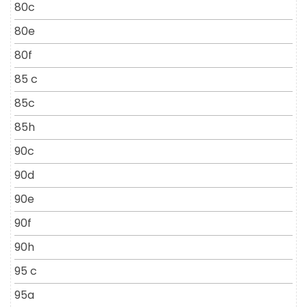
80c
80e
80f
85 c
85c
85h
90c
90d
90e
90f
90h
95 c
95a