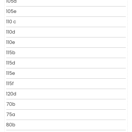
105d
105e
110 c
110d
110e
115b
115d
115e
115f
120d
70b
75a
80b