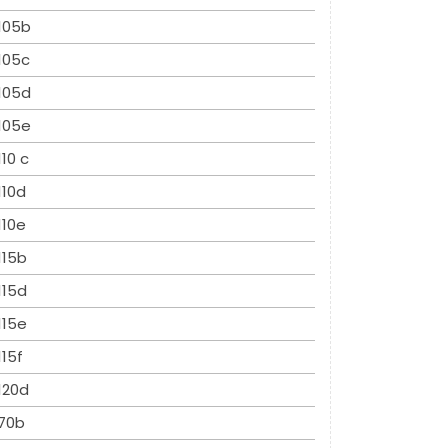
105b
105c
105d
105e
110 c
110d
110e
115b
115d
115e
115f
120d
70b