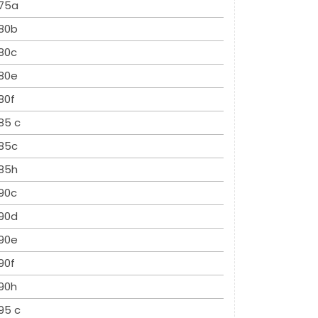
75a
80b
80c
80e
80f
85 c
85c
85h
90c
90d
90e
90f
90h
95 c