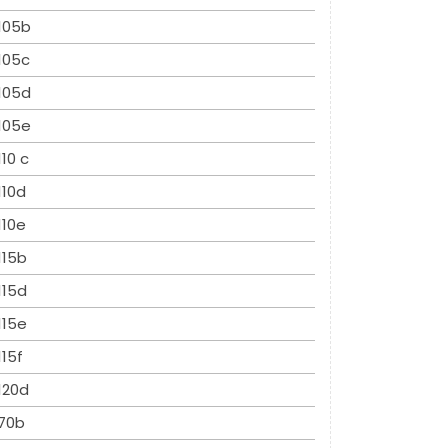
105b
105c
105d
105e
110 c
110d
110e
115b
115d
115e
115f
120d
70b