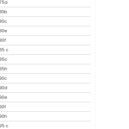
75a
80b
80c
80e
80f
85 c
85c
85h
90c
90d
90e
90f
90h
95 c