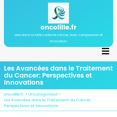
Passer
au
contenu
oncolille.fr
aire dans la lutte contre le cancer, avec compassion et
innovation.
Ope
Men
Les Avancées dans le Traitement
du Cancer: Perspectives et
Innovations
oncolille.fr
>
Uncategorized
>
Les Avancées dans le Traitement du Cancer:
Perspectives et Innovations