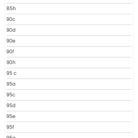
85h
90c
90d
90e
90f
90h
95 c
95a
95c
95d
95e
95f
95g