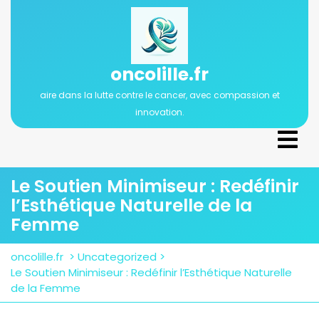
Passer
au
contenu
oncolille.fr
aire dans la lutte contre le cancer, avec compassion et
innovation.
Ope
Men
Le Soutien Minimiseur : Redéfinir
l’Esthétique Naturelle de la
Femme
oncolille.fr
>
Uncategorized
>
Le Soutien Minimiseur : Redéfinir l’Esthétique Naturelle
de la Femme