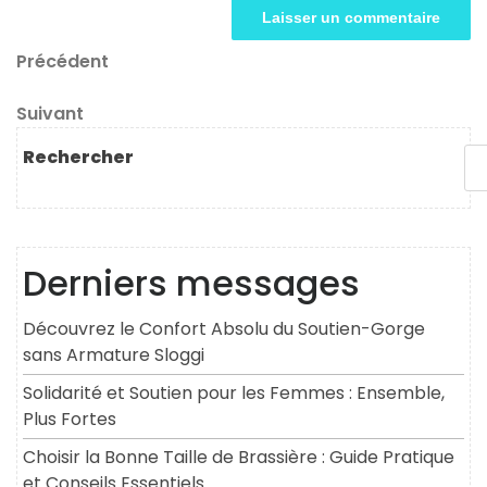
Navigation
Article
Précédent
précédent
de
Article
Suivant
l’article
suivant
Rechercher
Derniers messages
Découvrez le Confort Absolu du Soutien-Gorge
sans Armature Sloggi
Solidarité et Soutien pour les Femmes : Ensemble,
Plus Fortes
Choisir la Bonne Taille de Brassière : Guide Pratique
et Conseils Essentiels