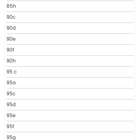
85h
90c
90d
90e
90f
90h
95 c
95a
95c
95d
95e
95f
95g