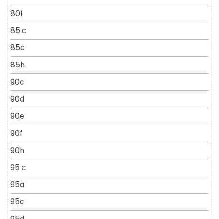
80f
85 c
85c
85h
90c
90d
90e
90f
90h
95 c
95a
95c
95d