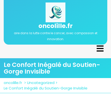
Passer
au
contenu
oncolille.fr
aire dans la lutte contre le cancer, avec compassion et
innovation.
Ope
Men
Le Confort Inégalé du Soutien-
Gorge Invisible
oncolille.fr
>
Uncategorized
>
Le Confort Inégalé du Soutien-Gorge Invisible