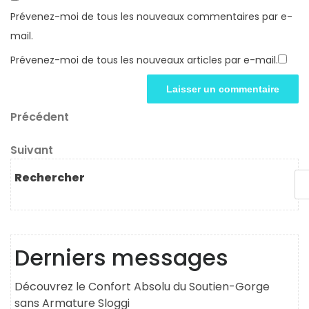
Prévenez-moi de tous les nouveaux commentaires par e-
mail.
Prévenez-moi de tous les nouveaux articles par e-mail.
Navigation
Article
Précédent
précédent
de
Article
Suivant
l’article
suivant
Rechercher
Derniers messages
Découvrez le Confort Absolu du Soutien-Gorge
sans Armature Sloggi