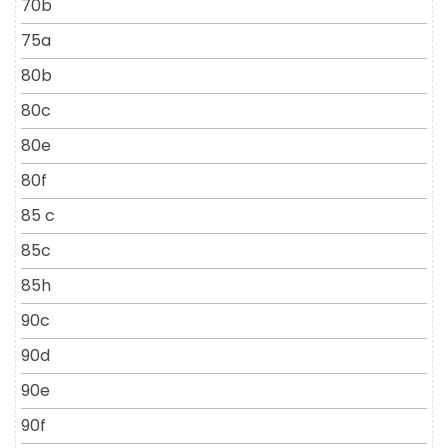
70b
75a
80b
80c
80e
80f
85 c
85c
85h
90c
90d
90e
90f