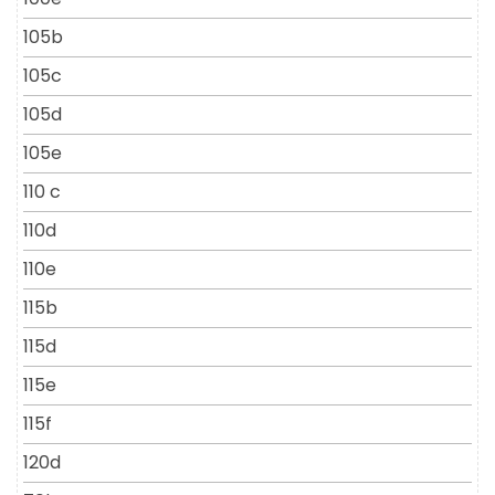
105b
105c
105d
105e
110 c
110d
110e
115b
115d
115e
115f
120d