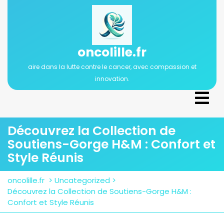
Passer
au
contenu
oncolille.fr
aire dans la lutte contre le cancer, avec compassion et
innovation.
Ope
Men
Découvrez la Collection de
Soutiens-Gorge H&M : Confort et
Style Réunis
oncolille.fr
>
Uncategorized
>
Découvrez la Collection de Soutiens-Gorge H&M :
Confort et Style Réunis