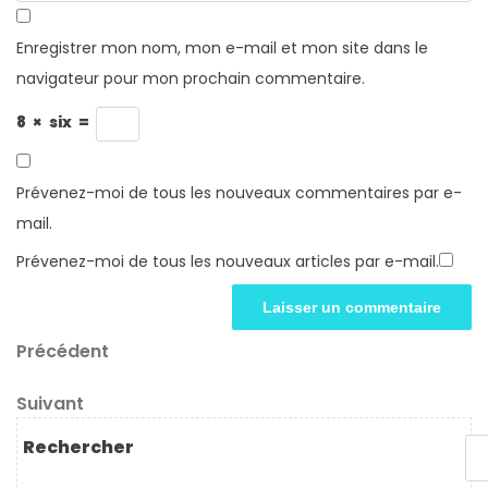
Enregistrer mon nom, mon e-mail et mon site dans le
navigateur pour mon prochain commentaire.
8
×
six
=
Prévenez-moi de tous les nouveaux commentaires par e-
mail.
Prévenez-moi de tous les nouveaux articles par e-mail.
Navigation
Article
Précédent
précédent
de
Article
Suivant
l’article
suivant
Rechercher