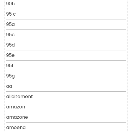
90h
95 c
95a
95c
95d
95e
95f
95g
aa
allaitement
amazon
amazone
amoena