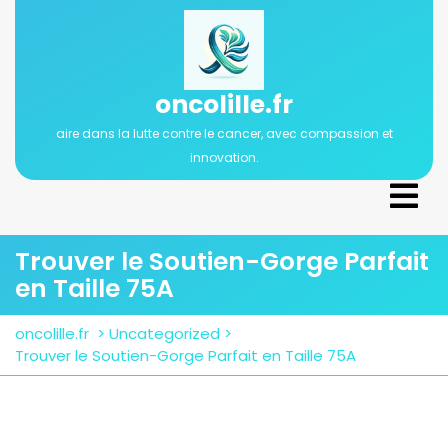
Passer
au
contenu
oncolille.fr
aire dans la lutte contre le cancer, avec compassion et
innovation.
Ope
Men
Trouver le Soutien-Gorge Parfait
en Taille 75A
oncolille.fr
>
Uncategorized
>
Trouver le Soutien-Gorge Parfait en Taille 75A