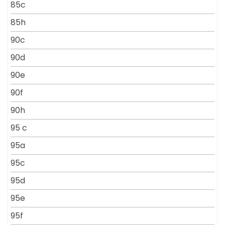
85c
85h
90c
90d
90e
90f
90h
95 c
95a
95c
95d
95e
95f