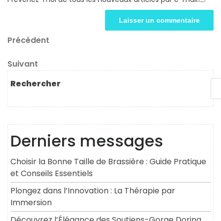
Navigation
Article
Précédent
précédent
de
Article
Suivant
l’article
suivant
Rechercher
Derniers messages
Choisir la Bonne Taille de Brassière : Guide Pratique
et Conseils Essentiels
Plongez dans l’Innovation : La Thérapie par
Immersion
Découvrez l’Élégance des Soutiens-Gorge Dorina