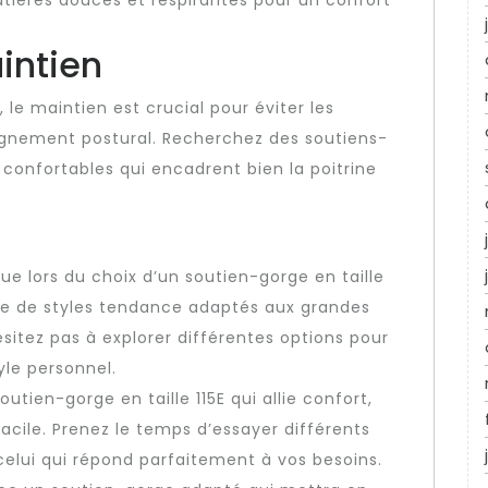
atières douces et respirantes pour un confort
intien
 le maintien est crucial pour éviter les
lignement postural. Recherchez des soutiens-
confortables qui encadrent bien la poitrine
que lors du choix d’un soutien-gorge en taille
tude de styles tendance adaptés aux grandes
hésitez pas à explorer différentes options pour
yle personnel.
utien-gorge en taille 115E qui allie confort,
facile. Prenez le temps d’essayer différents
celui qui répond parfaitement à vos besoins.