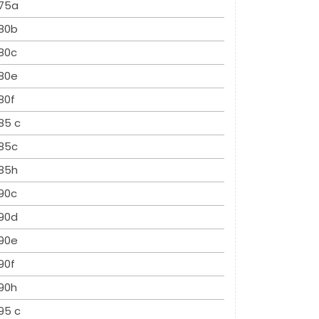
75a
80b
80c
80e
80f
85 c
85c
85h
90c
90d
90e
90f
90h
95 c