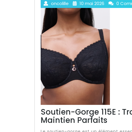
oncolille
10 mai 2026
0 Com
Soutien-Gorge 115E : Tro
Maintien Parfaits
Le soutien-gorge est un élément essent