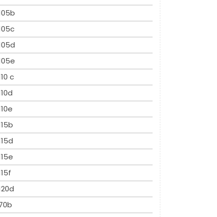
105b
105c
105d
105e
110 c
110d
110e
115b
115d
115e
115f
120d
70b