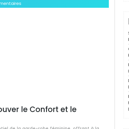
mentaires
uver le Confort et le
iel de la garde-robe féminine, offrant à la