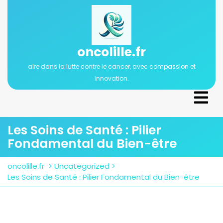
Passer
au
contenu
oncolille.fr
aire dans la lutte contre le cancer, avec compassion et
innovation.
Ope
Men
Les Soins de Santé : Pilier
Fondamental du Bien-être
oncolille.fr
>
Uncategorized
>
Les Soins de Santé : Pilier Fondamental du Bien-être