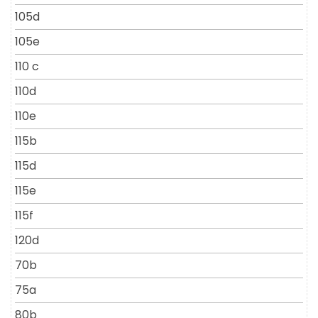
105d
105e
110 c
110d
110e
115b
115d
115e
115f
120d
70b
75a
80b