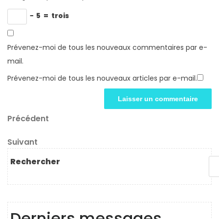
−
5
=
trois
Prévenez-moi de tous les nouveaux commentaires par e-
mail.
Prévenez-moi de tous les nouveaux articles par e-mail.
Navigation
Article
Précédent
précédent
de
Article
Suivant
l’article
suivant
Rechercher
Derniers messages