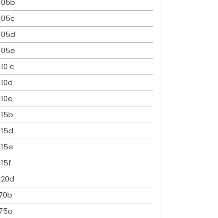
105b
105c
105d
105e
110 c
110d
110e
115b
115d
115e
115f
120d
70b
75a